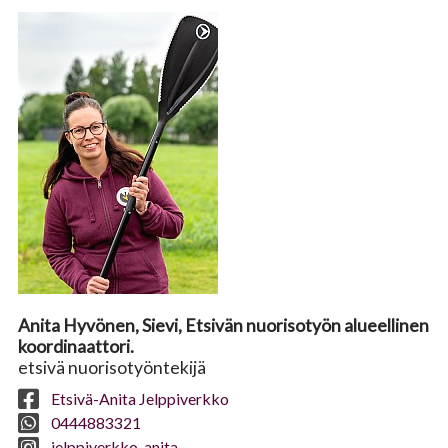
Anita Hyvönen, Sievi, Etsivän nuorisotyön alueellinen
koordinaattori.
etsivä nuorisotyöntekijä
Etsivä-Anita Jelppiverkko
0444883321
jelppiverkko_anita