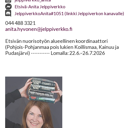
Etsivä-Anita Jelppiverkko
JelppiverkkoAnita#1051 (linkki Jelppiverkon kanavalle)
044 488 3321
anita.hyvonen@jelppiverkko.fi
Etsivän nuorisotyön alueellinen koordinaattori
(Pohjois-Pohjanmaa pois lukien Koillismaa, Kainuu ja
Pudasjärvi) ----------- Lomalla: 22.6.–26.7.2026