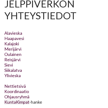
JELPPIVERKON
YHTEYSTIEDOT
Alavieska
Haapavesi
Kalajoki
Merijärvi
Oulainen
Reisjärvi
Sievi
Siikalatva
Ylivieska
Nettietsivä
Koordinaatio
Ohjausryhmä
KuntaKimpat
-hanke