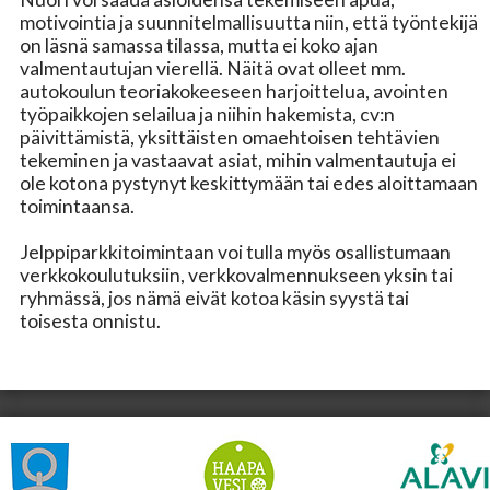
motivointia ja suunnitelmallisuutta niin, että työntekijä
on läsnä samassa tilassa, mutta ei koko ajan
valmentautujan vierellä. Näitä ovat olleet mm.
autokoulun teoriakokeeseen harjoittelua, avointen
työpaikkojen selailua ja niihin hakemista, cv:n
päivittämistä, yksittäisten omaehtoisen tehtävien
tekeminen ja vastaavat asiat, mihin valmentautuja ei
ole kotona pystynyt keskittymään tai edes aloittamaan
toimintaansa.
Jelppiparkkitoimintaan voi tulla myös osallistumaan
verkkokoulutuksiin, verkkovalmennukseen yksin tai
ryhmässä, jos nämä eivät kotoa käsin syystä tai
toisesta onnistu.