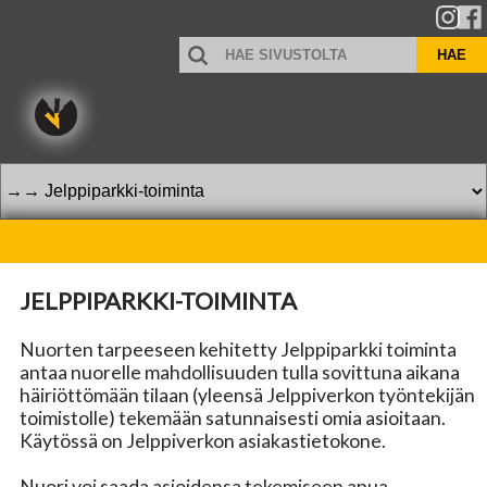
HAE
HAE
SIVUSTOLTA
JELPPIPARKKI-TOIMINTA
Nuorten tarpeeseen kehitetty Jelppiparkki toiminta
antaa nuorelle mahdollisuuden tulla sovittuna aikana
häiriöttömään tilaan (yleensä Jelppiverkon työntekijän
toimistolle) tekemään satunnaisesti omia asioitaan.
Käytössä on Jelppiverkon asiakastietokone.
Nuori voi saada asioidensa tekemiseen apua,